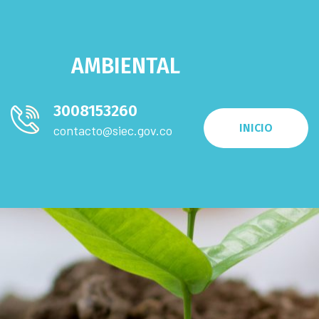
AMBIENTAL
3008153260
INICIO
contacto@siec.gov.co