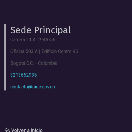
Sede Principal
Carrera 11 A #94A-56
Oficina 503 A | Edificio Centro 95
Bogotá D.C. - Colombia
3213662935
contacto@siec.gov.co
Volver a Inicio