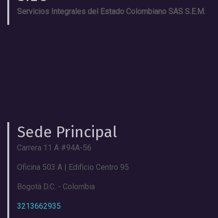
Servicios Integrales del Estado Colombiano SAS S.E.M.
Sede Principal
Carrera 11 A #94A-56
Oficina 503 A | Edificio Centro 95
Bogotá D.C. - Colombia
3213662935