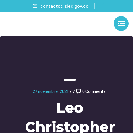
contacto@siec.gov.co
27 noviembre, 2021
/
/
0 Comments
Leo
Christopher