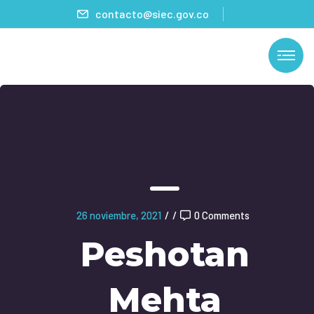
contacto@siec.gov.co
26 noviembre, 2021
/
/
0 Comments
Peshotan
Mehta