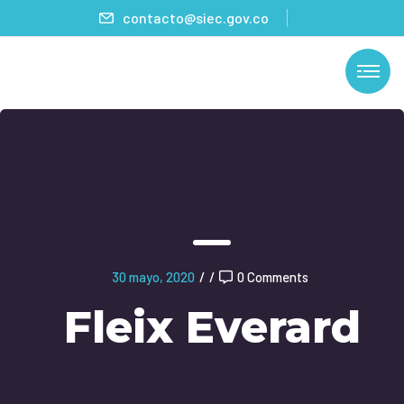
contacto@siec.gov.co
30 mayo, 2020
/
/
0 Comments
Fleix Everard