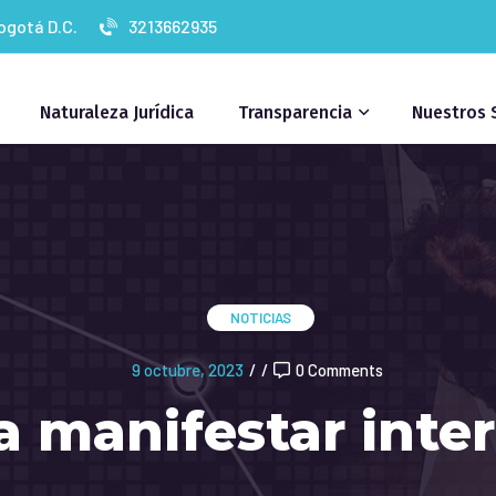
Bogotá D.C.
3213662935
Naturaleza Jurídica
Transparencia
Nuestros 
NOTICIAS
9 octubre, 2023
/
/
0 Comments
 a manifestar inte