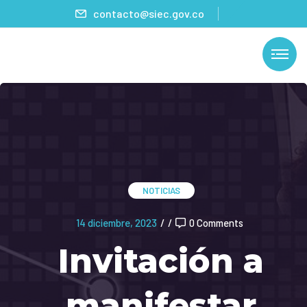
contacto@siec.gov.co
NOTICIAS
14 diciembre, 2023
/
/
0 Comments
Invitación a
manifestar