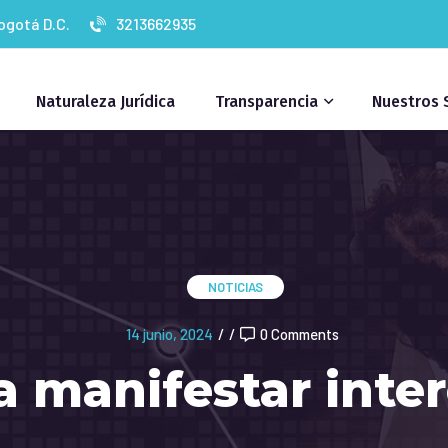
Bogotá D.C.
3213662935
Naturaleza Jurídica
Transparencia
Nuestros 
NOTICIAS
14 junio, 2024
/
/
0 Comments
 a manifestar inte