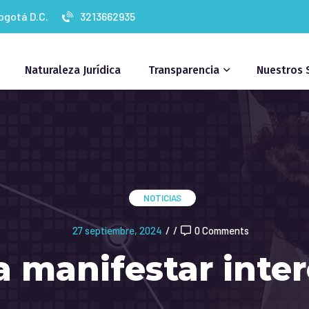
Bogotá D.C.
3213662935
Naturaleza Jurídica
Transparencia
Nuestros 
NOTICIAS
27 septiembre, 2024
/
/
0 Comments
 a manifestar inte