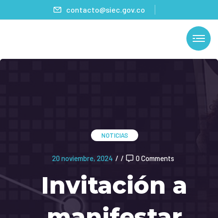
contacto@siec.gov.co
NOTICIAS
20 noviembre, 2024
/
/
0 Comments
Invitación a
manifestar