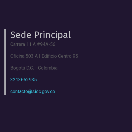
Sede Principal
Carrera 11 A #94A-56
Oficina 503 A | Edificio Centro 95
Bogotá D.C. - Colombia
3213662935
contacto@siec.gov.co