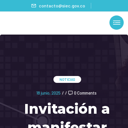
contacto@siec.gov.co
NOTICIAS
18 junio, 2025
/
/
0 Comments
Invitación a
manifestar