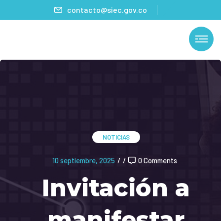
contacto@siec.gov.co
NOTICIAS
10 septiembre, 2025
/
/
0 Comments
Invitación a
manifestar