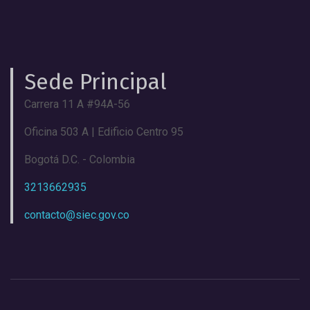
Sede Principal
Carrera 11 A #94A-56
Oficina 503 A | Edificio Centro 95
Bogotá D.C. - Colombia
3213662935
contacto@siec.gov.co