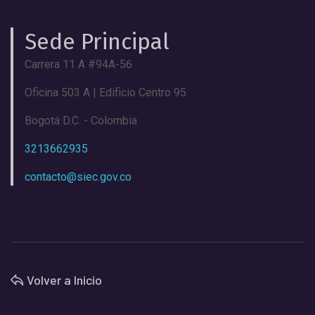
Sede Principal
Carrera 11 A #94A-56
Oficina 503 A | Edificio Centro 95
Bogotá D.C. - Colombia
3213662935
contacto@siec.gov.co
Volver a Inicio