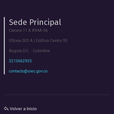
Sede Principal
Carrera 11 A #94A-56
Oficina 503 A | Edificio Centro 95
Bogotá D.C. - Colombia
3213662935
contacto@siec.gov.co
Volver a Inicio