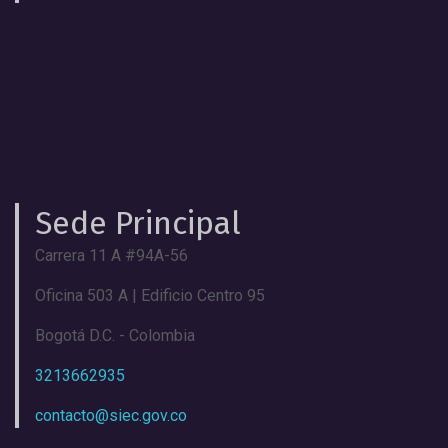
Sede Principal
Carrera 11 A #94A-56
Oficina 503 A | Edificio Centro 95
Bogotá D.C. - Colombia
3213662935
contacto@siec.gov.co