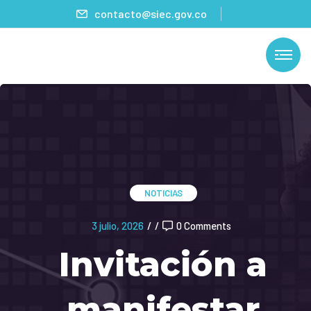
contacto@siec.gov.co
NOTICIAS
3 julio, 2026
/
/
0 Comments
Invitación a
manifestar