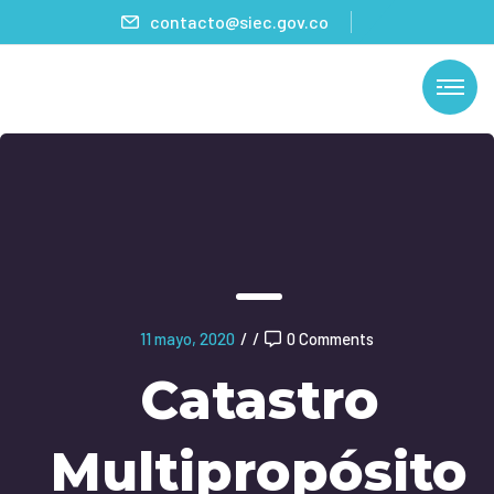
contacto@siec.gov.co
11 mayo, 2020
/
/
0 Comments
Catastro
Multipropósito