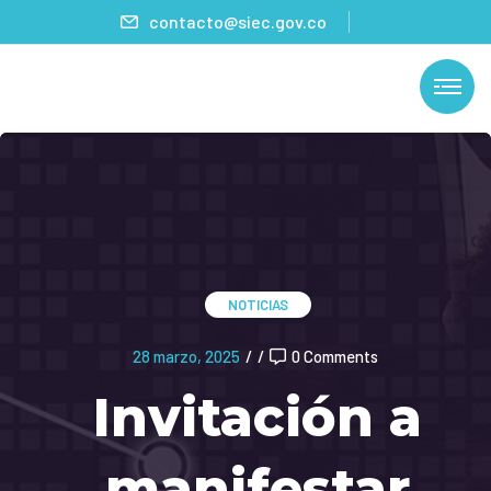
contacto@siec.gov.co
NOTICIAS
28 marzo, 2025
/
/
0 Comments
Invitación a
manifestar