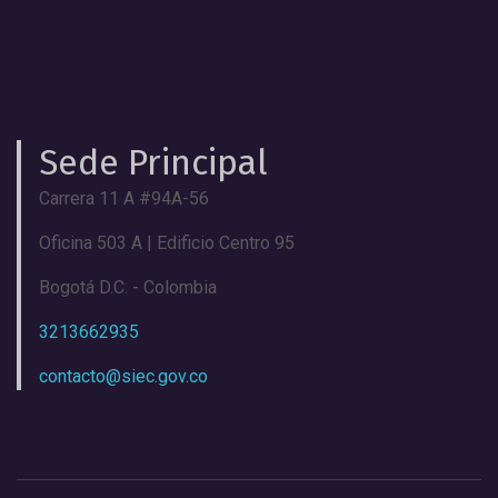
Sede Principal
Carrera 11 A #94A-56
Oficina 503 A | Edificio Centro 95
Bogotá D.C. - Colombia
3213662935
contacto@siec.gov.co