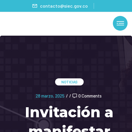
contacto@siec.gov.co
NOTICIAS
28 marzo, 2025
/
/
0 Comments
Invitación a
manifestar