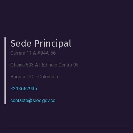
Sede Principal
Carrera 11 A #94A-56
Oficina 503 A | Edificio Centro 95
Bogotá D.C. - Colombia
3213662935
contacto@siec.gov.co