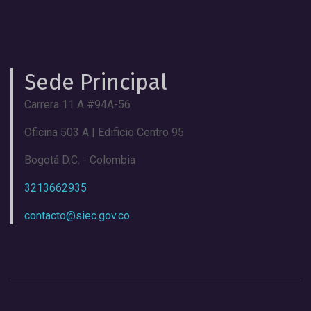
Sede Principal
Carrera 11 A #94A-56
Oficina 503 A | Edificio Centro 95
Bogotá D.C. - Colombia
3213662935
contacto@siec.gov.co