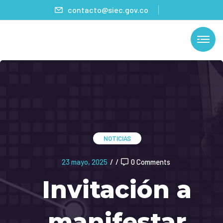
contacto@siec.gov.co
NOTICIAS
23 mayo, 2025
/
/
0 Comments
Invitación a
manifestar