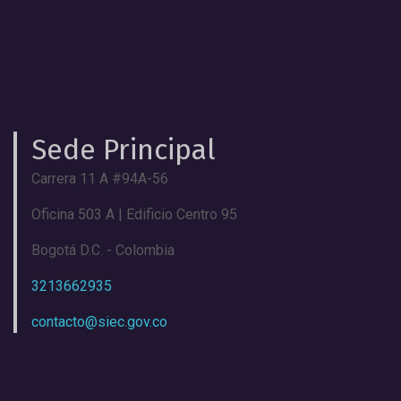
Sede Principal
Carrera 11 A #94A-56
Oficina 503 A | Edificio Centro 95
Bogotá D.C. - Colombia
3213662935
contacto@siec.gov.co