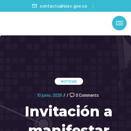
contacto@siec.gov.co
NOTICIAS
10 junio, 2026
/
/
0 Comments
Invitación a
manifestar