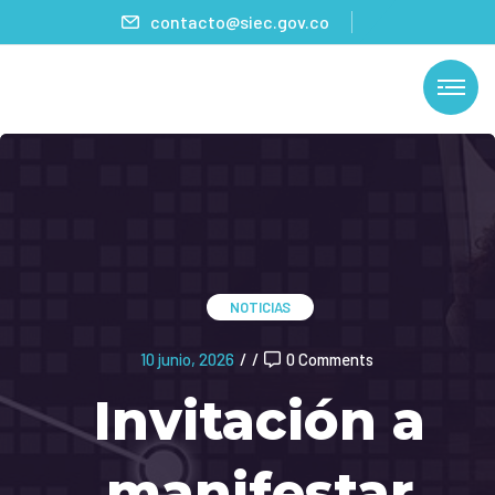
contacto@siec.gov.co
NOTICIAS
10 junio, 2026
/
/
0 Comments
Invitación a
manifestar