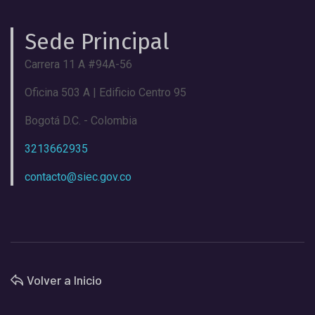
Sede Principal
Carrera 11 A #94A-56
Oficina 503 A | Edificio Centro 95
Bogotá D.C. - Colombia
3213662935
contacto@siec.gov.co
Volver a Inicio