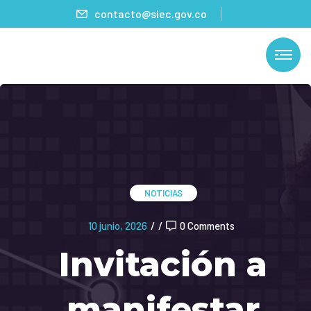
contacto@siec.gov.co
NOTICIAS
10 junio, 2026
/
/
0 Comments
Invitación a
manifestar