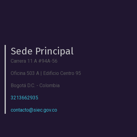
Sede Principal
Carrera 11 A #94A-56
Oficina 503 A | Edificio Centro 95
Bogotá D.C. - Colombia
3213662935
contacto@siec.gov.co