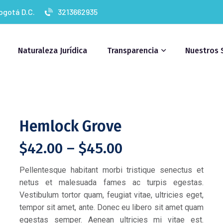
Bogotá D.C.
3213662935
Naturaleza Jurídica
Transparencia
Nuestros 
Hemlock Grove
Price
$
42.00
–
$
45.00
range:
$42.00
Pellentesque habitant morbi tristique senectus et
through
netus et malesuada fames ac turpis egestas.
$45.00
Vestibulum tortor quam, feugiat vitae, ultricies eget,
tempor sit amet, ante. Donec eu libero sit amet quam
egestas semper. Aenean ultricies mi vitae est.