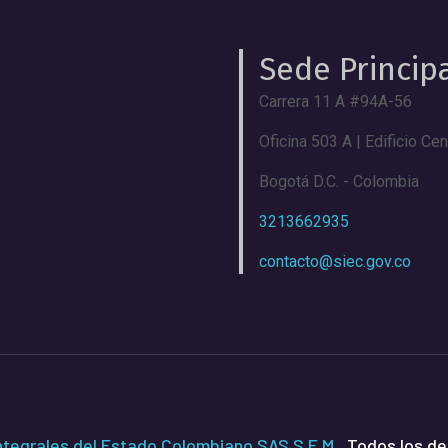
Sede Princip
Carrera 11 A #94A-56
Oficina 503 A | Edificio Ce
Bogotá D.C. - Colombia
3213662935
contacto@siec.gov.co
Integrales del Estado Colombiano SAS S.E.M.
, Todos los d