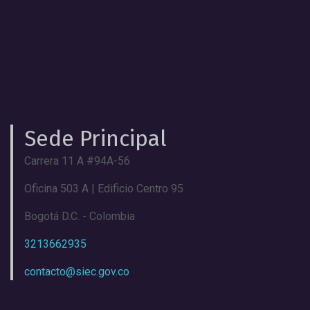
Sede Principal
Carrera 11 A #94A-56
Oficina 503 A | Edificio Centro 95
Bogotá D.C. - Colombia
3213662935
contacto@siec.gov.co