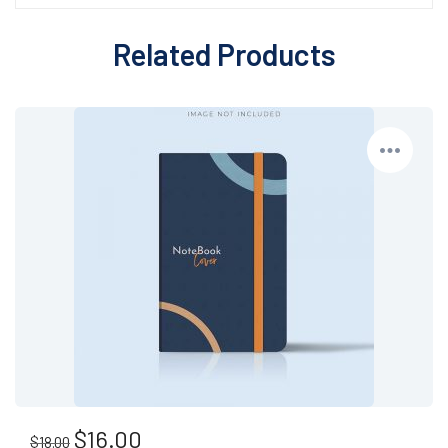
Related Products
$
16.00
Original
Current
$
18.00