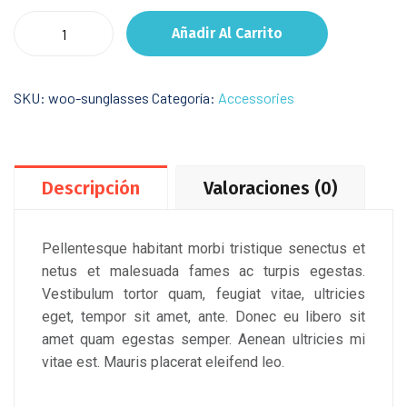
Girl
Añadir Al Carrito
of
Ink
&
SKU:
woo-sunglasses
Categoría:
Accessories
Stars
cantidad
Descripción
Valoraciones (0)
Pellentesque habitant morbi tristique senectus et
netus et malesuada fames ac turpis egestas.
Vestibulum tortor quam, feugiat vitae, ultricies
eget, tempor sit amet, ante. Donec eu libero sit
amet quam egestas semper. Aenean ultricies mi
vitae est. Mauris placerat eleifend leo.