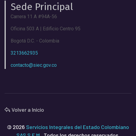
Sede Principal
Carrera 11 A #94A-56
Oficina 503 A | Edificio Centro 95
Bogotá D.C. - Colombia
3213662935
contacto@siec.gov.co
Volver a Inicio
© 2026
Servicios Integrales del Estado Colombiano
SAS S.E.M.
, Todos los derechos reservados.