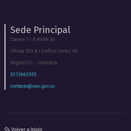
Sede Principal
Carrera 11 A #94A-56
Oficina 503 A | Edificio Centro 95
Bogotá D.C. - Colombia
3213662935
contacto@siec.gov.co
Volver a Inicio