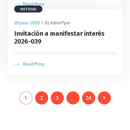
Read More
NOTICIAS
26 junio, 2026
/
By AdminPpal
Invitación a manifestar interés
2026-039
Read More
1
2
3
…
24