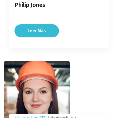
Philip Jones
Leer Más
26 noviembre, 2021
/
By AdminPpal
/